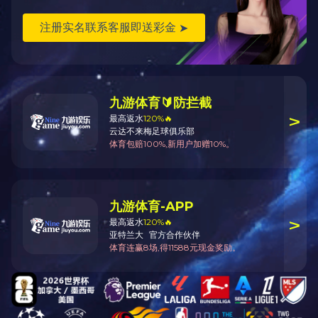
企业概况
新闻中心
产品展示
工程案列
产品优势
合作加
盟
服务支持
三亿体育真正官网_三亿体育(中国)官方网站
扫一扫，关注我们
扫一扫，手机访问
COPYRIGHT © HNYUANRUI.COM ALL RIGHTS RESERVED.
三亿体育真正
官网_三亿体育(中国)官方网站
版权所有
湘ICP备16017744号