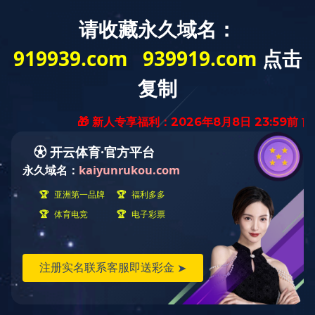
咨询热线：
400-8228-286
Toggle
navigati
企业概况
生产设备
车间图