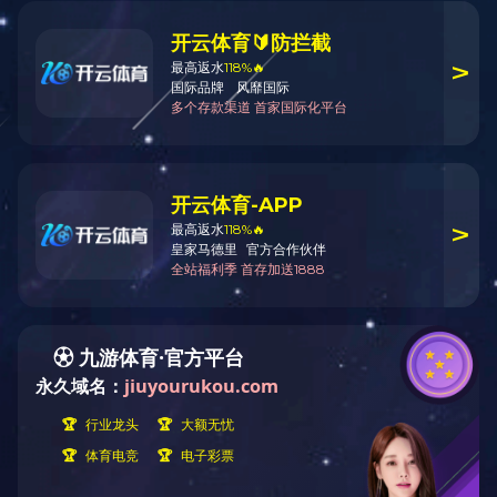
上一篇：
车间图
下一篇：
车间图