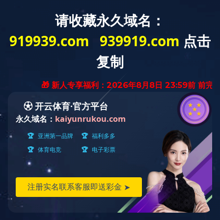
咨询热线：
400-8228-286
Toggle
navigati
企业概况
生产设备
动梁式龙门加工中心