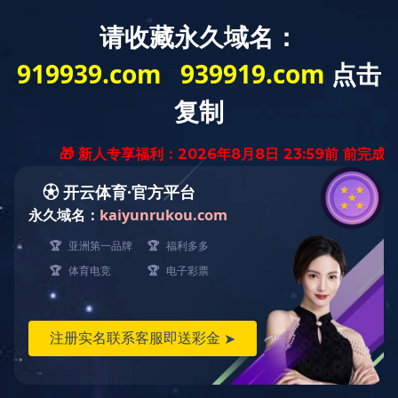
咨询热线：
400-8228-286
Toggle
navigati
企业概况
远瑞荣誉
湖南省专精特新“小巨人”企业