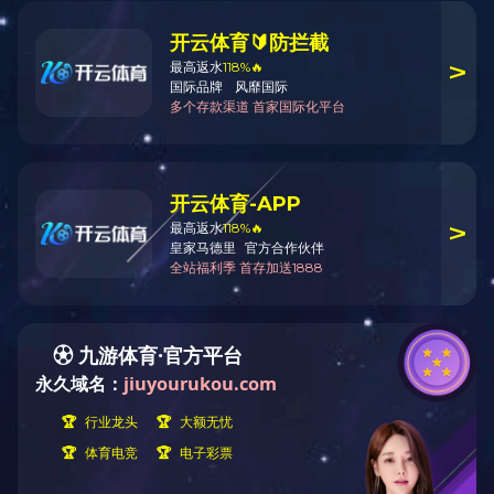
有长远的发展眼光；认同远瑞企业文化，有共同发展的信
心；
3、有产品销售经验，具备较强的品牌经营意识；拥有
固定经营场所，相应的技术能力，一定数量的销售人员；
4、当地具有一定人脉关系，良好的信誉和商誉，能配
合总部总体经营管理，及时反馈当地市场信息；从事过与建
筑相关的行业，如电梯，消防，系统集成，钢结构等行业。
远瑞立体停车库代理加盟优势：
1、政策优势：国家政策的强制性调整，使得车库项目
极易推广。
2、品牌优势：远瑞是立体停车库行业的知名品牌，品