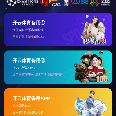
扫一扫，关注我们
扫一扫，手机访问
COPYRIGHT © HNYUANRUI.COM ALL RIGHTS RESERVED.
三亿体育真正
官网_三亿体育(中国)官方网站
版权所有
湘ICP备16017744号
首页
企业概况
产品中心
三亿体育真正