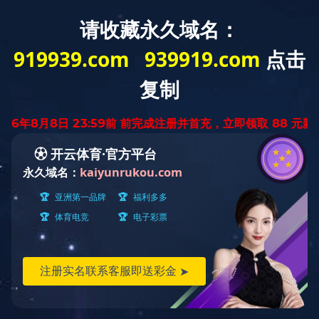
咨询热线：
400-8228-286
Toggle
navigati
人才招聘