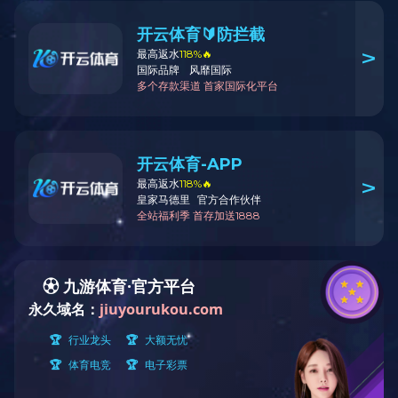
PPY平面移动
PXD巷道堆垛
路边堆垛型
PCX垂直循环