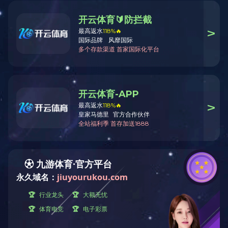
三亿体育真正官网_三亿体育(中国)官方网站
三亿体育真正官网_三亿体育(中国)官方网站（原名
三亿体育真正官网_三亿体育(中国)官方网站），
位于
交通发达、
环境
优美的洞庭
湖畔
—湖南临湘三湾高新
技术开发区内。
公司成立于2007年10月，坐落于湖南省临湘市三湾
工业园，现拥有员工百余名，公司先后投资1.5亿元
建成占地80亩，且配套设施完备的现代化生态厂区，