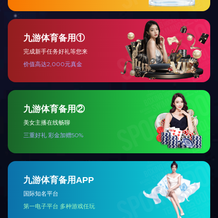
扫一扫，关注我们
扫一扫，手机访问
COPYRIGHT © HNYUANRUI.COM ALL RIGHTS RESERVED.
三亿体育真正
官网_三亿体育(中国)官方网站
版权所有
湘ICP备16017744号
首页
企业概况
产品中心
三亿体育真正