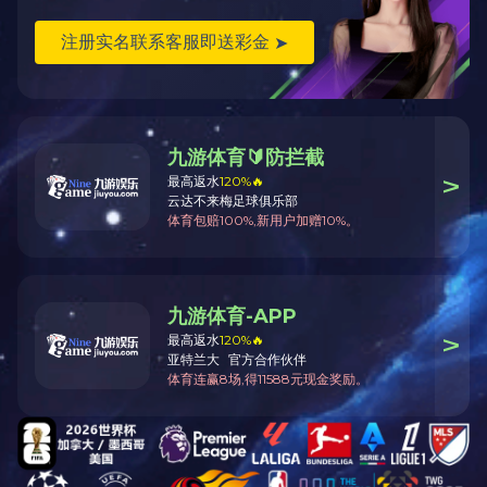
主要设施包括22000m²的厂房，4000m²的办公和产品
研发中心，3000㎡职工宿舍和多功能职工餐厅。配备
有大型除锈抛丸机、剪板机、数控折弯机、数控等离
子火焰切割机、大型卷板机、龙门式加工中心、磨
床、数控镗铣床等三十余套高精度加工设备。
公司下设产品研发中心、经营部、综合管理部、生
产部、质控部、财务部、安装部等部门。公司拥有一
支精干、素质优良的管理、营销、加工和安装的专业
队伍，与中铁十九局、中铁二十四局、中国铁建大桥
工程局集团、中国交建、中国电建水利八局、中国铁
建重工、湖南港晨建设集团、岳阳自贸区管委会等单
位建立了良好合作关系，业务涉及钢结构工程专业承
包、铁路公路配套产品生产与安装、
大型机械设备加